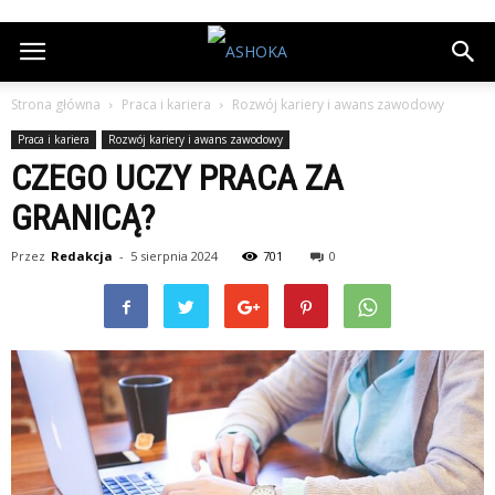
Strona główna
Praca i kariera
Rozwój kariery i awans zawodowy
Praca i kariera
Rozwój kariery i awans zawodowy
CZEGO UCZY PRACA ZA
GRANICĄ?
Przez
Redakcja
-
5 sierpnia 2024
701
0