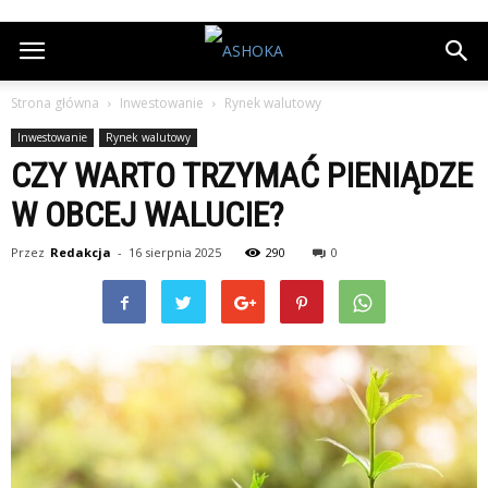
Strona główna
Inwestowanie
Rynek walutowy
Inwestowanie
Rynek walutowy
CZY WARTO TRZYMAĆ PIENIĄDZE
W OBCEJ WALUCIE?
Przez
Redakcja
-
16 sierpnia 2025
290
0