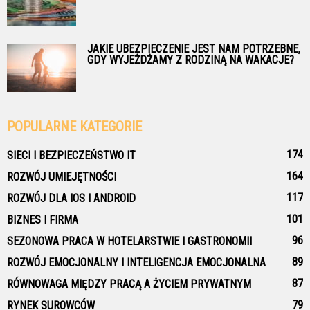
JAKIE UBEZPIECZENIE JEST NAM POTRZEBNE,
GDY WYJEŻDŻAMY Z RODZINĄ NA WAKACJE?
POPULARNE KATEGORIE
174
SIECI I BEZPIECZEŃSTWO IT
164
ROZWÓJ UMIEJĘTNOŚCI
117
ROZWÓJ DLA IOS I ANDROID
101
BIZNES I FIRMA
96
SEZONOWA PRACA W HOTELARSTWIE I GASTRONOMII
89
ROZWÓJ EMOCJONALNY I INTELIGENCJA EMOCJONALNA
87
RÓWNOWAGA MIĘDZY PRACĄ A ŻYCIEM PRYWATNYM
79
RYNEK SUROWCÓW