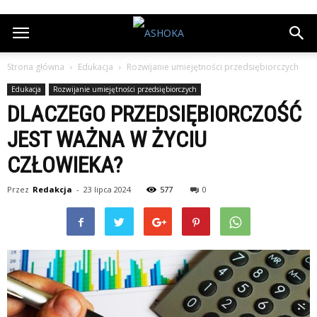
Strona główna
Edukacja
Rozwijanie umiejętności przedsiębiorczych
Edukacja
Rozwijanie umiejętności przedsiębiorczych
DLACZEGO PRZEDSIĘBIORCZOŚĆ
JEST WAŻNA W ŻYCIU
CZŁOWIEKA?
Przez
Redakcja
-
23 lipca 2024
577
0