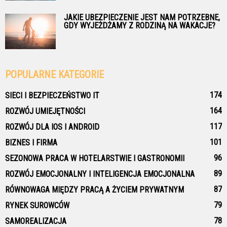
JAKIE UBEZPIECZENIE JEST NAM POTRZEBNE,
GDY WYJEŻDŻAMY Z RODZINĄ NA WAKACJE?
POPULARNE KATEGORIE
174
SIECI I BEZPIECZEŃSTWO IT
164
ROZWÓJ UMIEJĘTNOŚCI
117
ROZWÓJ DLA IOS I ANDROID
101
BIZNES I FIRMA
96
SEZONOWA PRACA W HOTELARSTWIE I GASTRONOMII
89
ROZWÓJ EMOCJONALNY I INTELIGENCJA EMOCJONALNA
87
RÓWNOWAGA MIĘDZY PRACĄ A ŻYCIEM PRYWATNYM
79
RYNEK SUROWCÓW
78
SAMOREALIZACJA