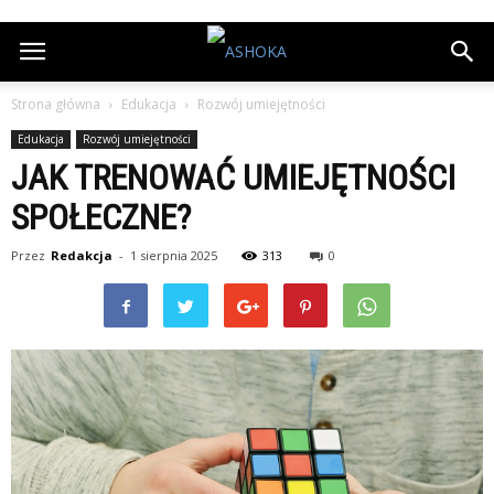
Strona główna
Edukacja
Rozwój umiejętności
Edukacja
Rozwój umiejętności
JAK TRENOWAĆ UMIEJĘTNOŚCI
SPOŁECZNE?
Przez
Redakcja
-
1 sierpnia 2025
313
0