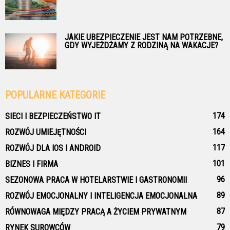
JAKIE UBEZPIECZENIE JEST NAM POTRZEBNE,
GDY WYJEŻDŻAMY Z RODZINĄ NA WAKACJE?
POPULARNE KATEGORIE
174
SIECI I BEZPIECZEŃSTWO IT
164
ROZWÓJ UMIEJĘTNOŚCI
117
ROZWÓJ DLA IOS I ANDROID
101
BIZNES I FIRMA
96
SEZONOWA PRACA W HOTELARSTWIE I GASTRONOMII
89
ROZWÓJ EMOCJONALNY I INTELIGENCJA EMOCJONALNA
87
RÓWNOWAGA MIĘDZY PRACĄ A ŻYCIEM PRYWATNYM
79
RYNEK SUROWCÓW