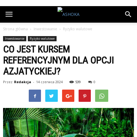
Strona główna
Inwestowanie
Ryzyko walutowe
Inwestowanie
Ryzyko walutowe
CO JEST KURSEM
REFERENCYJNYM DLA OPCJI
AZJATYCKIEJ?
Przez
Redakcja
-
14 czerwca 2024
539
0