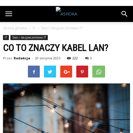
Strona główna
IT
Sieci i bezpieczeństwo IT
IT
Sieci i bezpieczeństwo IT
CO TO ZNACZY KABEL LAN?
Przez
Redakcja
-
20 sierpnia 2025
222
0