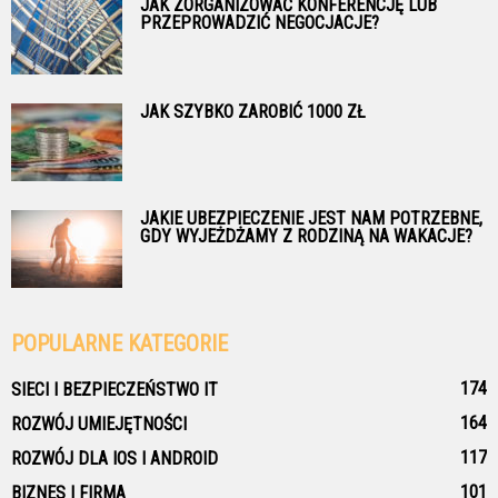
JAK ZORGANIZOWAĆ KONFERENCJĘ LUB
PRZEPROWADZIĆ NEGOCJACJE?
JAK SZYBKO ZAROBIĆ 1000 ZŁ
JAKIE UBEZPIECZENIE JEST NAM POTRZEBNE,
GDY WYJEŻDŻAMY Z RODZINĄ NA WAKACJE?
POPULARNE KATEGORIE
174
SIECI I BEZPIECZEŃSTWO IT
164
ROZWÓJ UMIEJĘTNOŚCI
117
ROZWÓJ DLA IOS I ANDROID
101
BIZNES I FIRMA