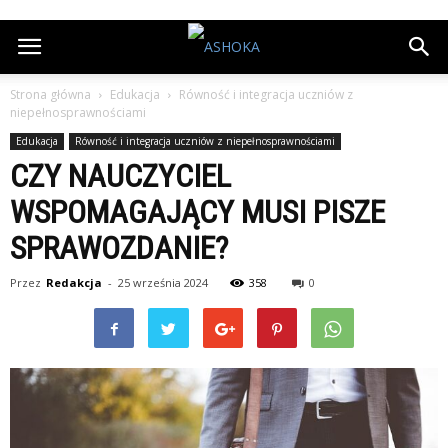
Strona główna
Edukacja
Równość i integracja uczniów z
niepełnosprawnościami
Edukacja
Równość i integracja uczniów z niepełnosprawnościami
CZY NAUCZYCIEL
WSPOMAGAJĄCY MUSI PISZE
SPRAWOZDANIE?
Przez
Redakcja
-
25 września 2024
358
0