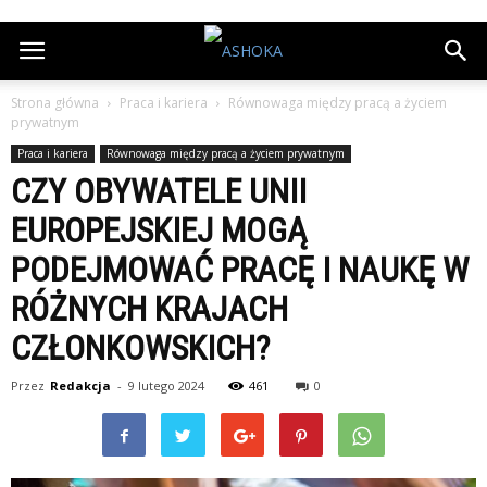
Strona główna
Praca i kariera
Równowaga między pracą a życiem
prywatnym
Praca i kariera
Równowaga między pracą a życiem prywatnym
CZY OBYWATELE UNII
EUROPEJSKIEJ MOGĄ
PODEJMOWAĆ PRACĘ I NAUKĘ W
RÓŻNYCH KRAJACH
CZŁONKOWSKICH?
Przez
Redakcja
-
9 lutego 2024
461
0