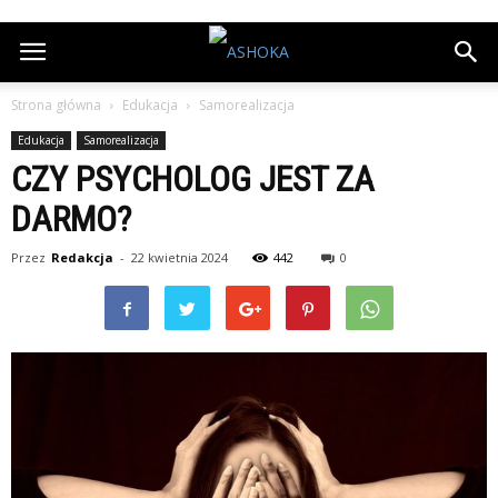
Strona główna
Edukacja
Samorealizacja
Edukacja
Samorealizacja
CZY PSYCHOLOG JEST ZA
DARMO?
Przez
Redakcja
-
22 kwietnia 2024
442
0