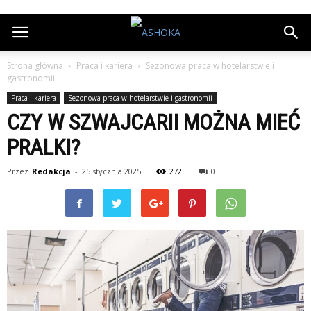
Strona główna
Praca i kariera
Sezonowa praca w hotelarstwie i
gastronomii
Praca i kariera
Sezonowa praca w hotelarstwie i gastronomii
CZY W SZWAJCARII MOŻNA MIEĆ
PRALKI?
Przez
Redakcja
-
25 stycznia 2025
272
0