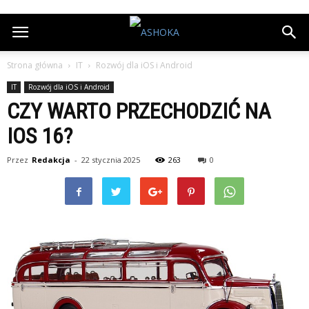
Strona główna
IT
Rozwój dla iOS i Android
IT
Rozwój dla iOS i Android
CZY WARTO PRZECHODZIĆ NA
IOS 16?
Przez
Redakcja
-
22 stycznia 2025
263
0