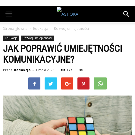
Strona główna
Edukacja
Rozwój umiejętności
Edukacja
Rozwój umiejętności
JAK POPRAWIĆ UMIEJĘTNOŚCI
KOMUNIKACYJNE?
Przez
Redakcja
-
1 maja 2025
177
0