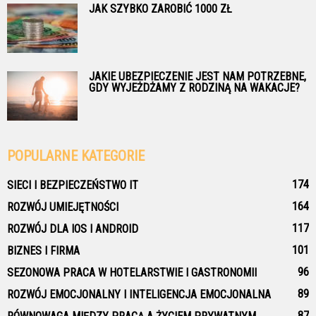
JAK SZYBKO ZAROBIĆ 1000 ZŁ
JAKIE UBEZPIECZENIE JEST NAM POTRZEBNE,
GDY WYJEŻDŻAMY Z RODZINĄ NA WAKACJE?
POPULARNE KATEGORIE
174
SIECI I BEZPIECZEŃSTWO IT
164
ROZWÓJ UMIEJĘTNOŚCI
117
ROZWÓJ DLA IOS I ANDROID
101
BIZNES I FIRMA
96
SEZONOWA PRACA W HOTELARSTWIE I GASTRONOMII
89
ROZWÓJ EMOCJONALNY I INTELIGENCJA EMOCJONALNA
87