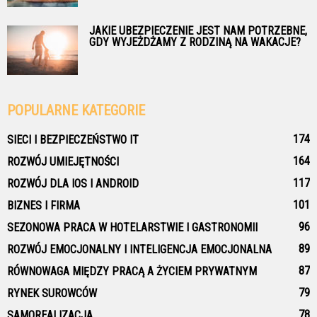
JAKIE UBEZPIECZENIE JEST NAM POTRZEBNE,
GDY WYJEŻDŻAMY Z RODZINĄ NA WAKACJE?
POPULARNE KATEGORIE
174
SIECI I BEZPIECZEŃSTWO IT
164
ROZWÓJ UMIEJĘTNOŚCI
117
ROZWÓJ DLA IOS I ANDROID
101
BIZNES I FIRMA
96
SEZONOWA PRACA W HOTELARSTWIE I GASTRONOMII
89
ROZWÓJ EMOCJONALNY I INTELIGENCJA EMOCJONALNA
87
RÓWNOWAGA MIĘDZY PRACĄ A ŻYCIEM PRYWATNYM
79
RYNEK SUROWCÓW
78
SAMOREALIZACJA