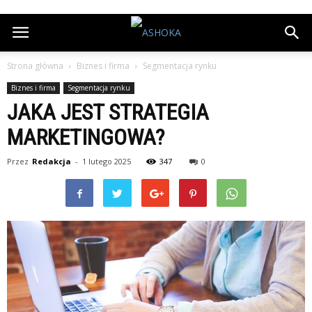
Strona główna
Biznes i firma
Segmentacja rynku
Biznes i firma
Segmentacja rynku
JAKA JEST STRATEGIA
MARKETINGOWA?
Przez
Redakcja
-
1 lutego 2025
347
0