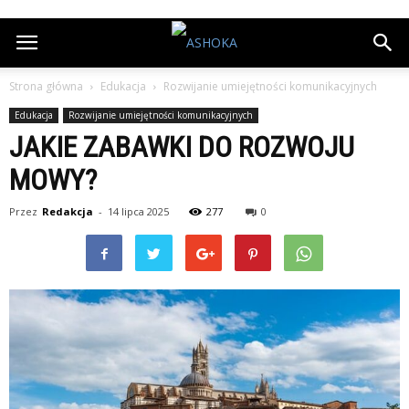
Strona główna
Edukacja
Rozwijanie umiejętności komunikacyjnych
Edukacja
Rozwijanie umiejętności komunikacyjnych
JAKIE ZABAWKI DO ROZWOJU
MOWY?
Przez
Redakcja
-
14 lipca 2025
277
0