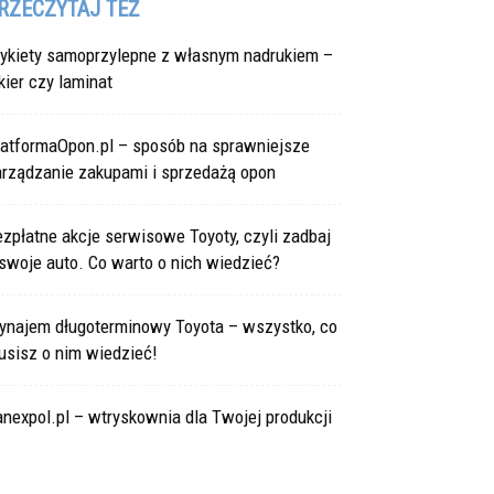
RZECZYTAJ TEŻ
tykiety samoprzylepne z własnym nadrukiem –
kier czy laminat
latformaOpon.pl – sposób na sprawniejsze
arządzanie zakupami i sprzedażą opon
zpłatne akcje serwisowe Toyoty, czyli zadbaj
swoje auto. Co warto o nich wiedzieć?
ynajem długoterminowy Toyota – wszystko, co
usisz o nim wiedzieć!
nexpol.pl – wtryskownia dla Twojej produkcji