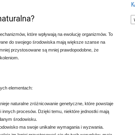
K
Ka
naturalna?
mechanizmów, które wpływają na ewolucję organizmów. To
sowane do swojego środowiska mają większe szanse na
e mniej przystosowane są mniej prawdopodobne, że
koleniom.
owych elementach:
tnieje naturalne zróżnicowanie genetyczne, które powstaje
i innych procesów. Dzięki temu, niektóre jednostki mają
 danym środowisku.
odowisko ma swoje unikalne wymagania i wyzwania.
walają im lepiej przystosować się do tych warunków, mają