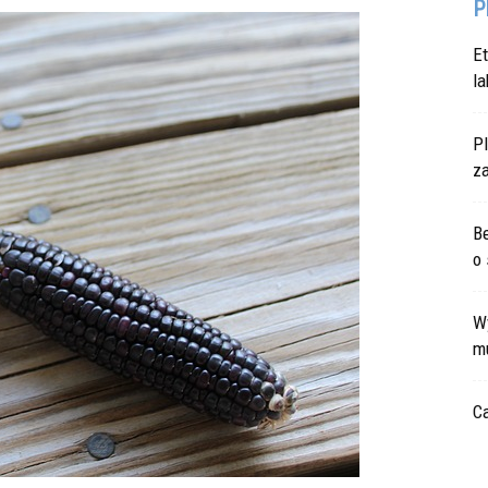
P
E
la
P
z
Be
o 
W
m
Ca