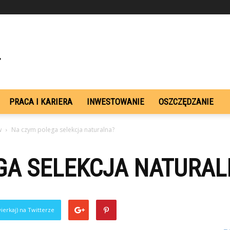
PRACA I KARIERA
INWESTOWANIE
OSZCZĘDZANIE
w
Na czym polega selekcja naturalna?
GA SELEKCJA NATURAL
ierkaj) na Twitterze