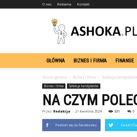
O nas
Reklama
Kontakt
Ashoka.pl
GŁÓWNA
BIZNES I FIRMA
FINANSE
Strona główna
Biznes i firma
Selekcja kandydató
Biznes i firma
Selekcja kandydatów
NA CZYM POLE
Przez
Redakcja
-
21 kwietnia 2024
531
0
Podziel się na Facebooku
Tweet (Ćw