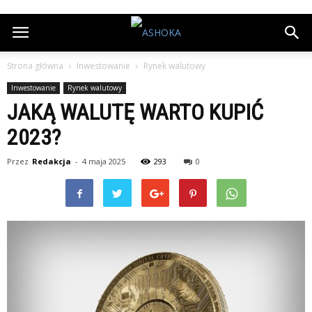
Strona główna
Inwestowanie
Rynek walutowy
Inwestowanie
Rynek walutowy
JAKĄ WALUTĘ WARTO KUPIĆ
2023?
Przez
Redakcja
-
4 maja 2025
293
0