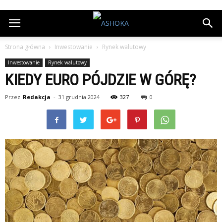
Strona główna
Inwestowanie
Rynek walutowy
Inwestowanie
Rynek walutowy
KIEDY EURO PÓJDZIE W GÓRĘ?
Przez
Redakcja
-
31 grudnia 2024
327
0